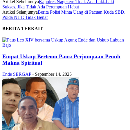
Artikel Sebelumnya
Kapolres Nagekeo: Tidak Ada Laki-Laki
Sukses, Jika Tidak Ada Perempuan Hebat
Artikel Selanjutnya
Berita Polisi Minta Uang di Pacuan Kuda SBD,
Polda NTT: Tidak Benar
BERITA TERKAIT
Empat Uskup Bertemu Paus: Perjumpaan Penuh
Makna Spiritual
Ende
SERGAP
-
September 14, 2025