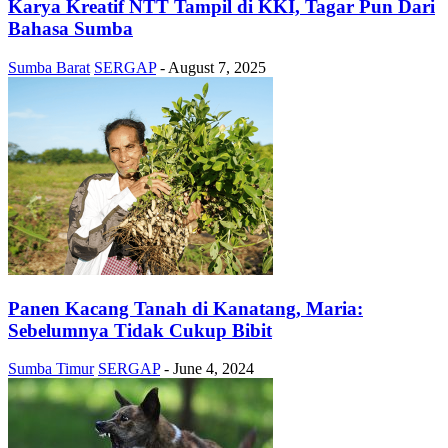
Karya Kreatif NTT Tampil di KKI, Tagar Pun Dari
Bahasa Sumba
Sumba Barat
SERGAP
-
August 7, 2025
Panen Kacang Tanah di Kanatang, Maria:
Sebelumnya Tidak Cukup Bibit
Sumba Timur
SERGAP
-
June 4, 2024