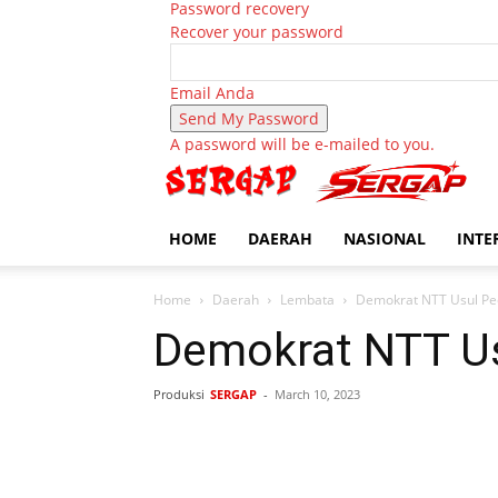
Password recovery
Recover your password
Email Anda
A password will be e-mailed to you.
HOME
DAERAH
NASIONAL
INTE
Home
Daerah
Lembata
Demokrat NTT Usul Pe
Demokrat NTT U
Produksi
SERGAP
-
March 10, 2023