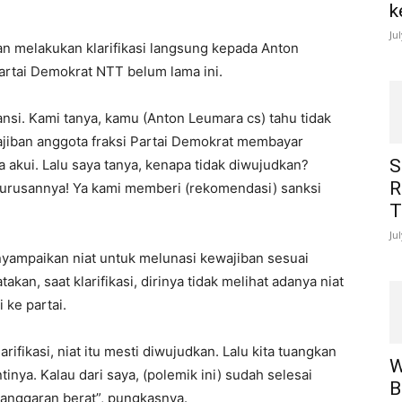
k
Ju
gan melakukan klarifikasi langsung kepada Anton
artai Demokrat NTT belum lama ini.
ansi. Kami tanya, kamu (Anton Leumara cs) tahu tidak
ajiban anggota fraksi Partai Demokrat membayar
S
a akui. Lalu saya tanya, kenapa tidak diwujudkan?
R
i urusannya! Ya kami memberi (rekomendasi) sanksi
T
Ju
yampaikan niat untuk melunasi kewajiban sesuai
an, saat klarifikasi, dirinya tidak melihat adanya niat
 ke partai.
rifikasi, niat itu mesti diwujudkan. Lalu kita tuangkan
W
ntinya. Kalau dari saya, (polemik ini) sudah selesai
B
langgaran berat”, pungkasnya.