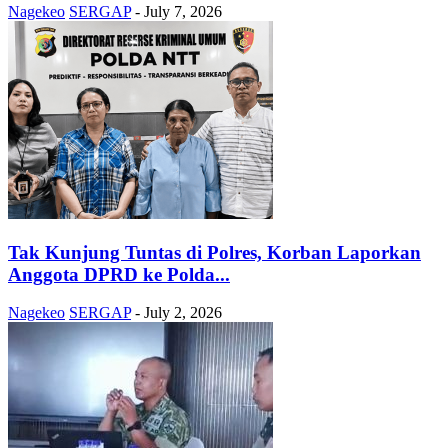
Nagekeo
SERGAP
-
July 7, 2026
Tak Kunjung Tuntas di Polres, Korban Laporkan
Anggota DPRD ke Polda...
Nagekeo
SERGAP
-
July 2, 2026