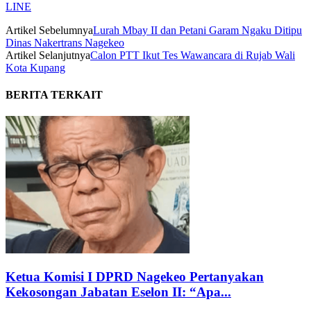
LINE
Artikel Sebelumnya
Lurah Mbay II dan Petani Garam Ngaku Ditipu
Dinas Nakertrans Nagekeo
Artikel Selanjutnya
Calon PTT Ikut Tes Wawancara di Rujab Wali
Kota Kupang
BERITA TERKAIT
Ketua Komisi I DPRD Nagekeo Pertanyakan
Kekosongan Jabatan Eselon II: “Apa...