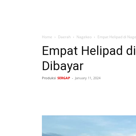
Home
Daerah
Nagekeo
Empat Helipad di Nage
Empat Helipad d
Dibayar
Produksi
SERGAP
-
January 11, 2024
Bagikan