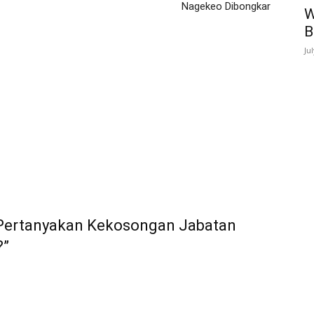
Nagekeo Dibongkar
W
B
Ju
 Pertanyakan Kekosongan Jabatan
?”