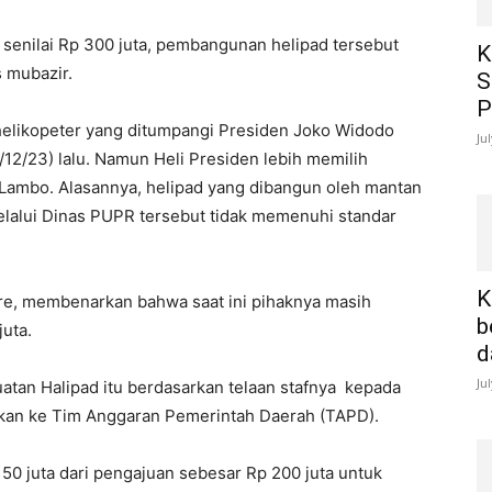
 senilai Rp 300 juta, pembangunan helipad tersebut
K
s mubazir.
S
P
helikopeter yang ditumpangi Presiden Joko Widodo
Ju
12/23) lalu. Namun Heli Presiden lebih memilih
k Lambo. Alasannya, helipad yang dibangun oleh mantan
lalui Dinas PUPR tersebut tidak memenuhi standar
K
e, membenarkan bahwa saat ini pihaknya masih
b
uta.
d
Ju
tan Halipad itu berdasarkan telaan stafnya kepada
ikan ke Tim Anggaran Pemerintah Daerah (TAPD).
 150 juta dari pengajuan sebesar Rp 200 juta untuk