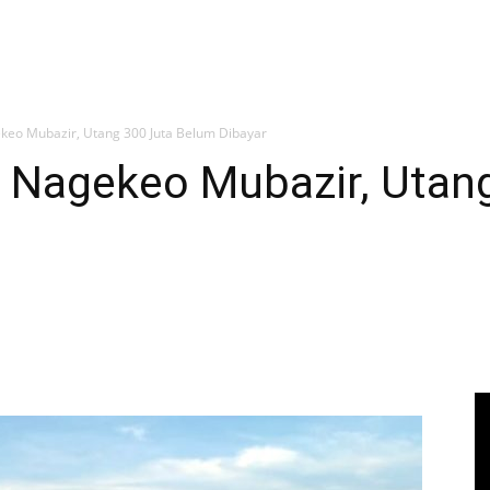
keo Mubazir, Utang 300 Juta Belum Dibayar
i Nagekeo Mubazir, Utan