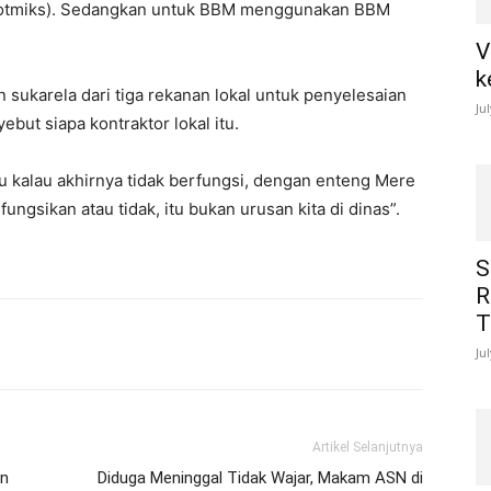
 hotmiks). Sedangkan untuk BBM menggunakan BBM
V
k
n sukarela dari tiga rekanan lokal untuk penyelesaian
Ju
but siapa kontraktor lokal itu.
tu kalau akhirnya tidak berfungsi, dengan enteng Mere
ungsikan atau tidak, itu bukan urusan kita di dinas”.
S
R
T
Ju
Artikel Selanjutnya
an
Diduga Meninggal Tidak Wajar, Makam ASN di