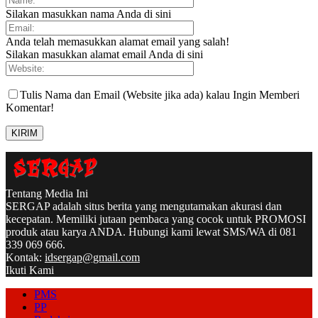
Silakan masukkan nama Anda di sini
Anda telah memasukkan alamat email yang salah!
Silakan masukkan alamat email Anda di sini
Tulis Nama dan Email (Website jika ada) kalau Ingin Memberi
Komentar!
Tentang Media Ini
SERGAP adalah situs berita yang mengutamakan akurasi dan
kecepatan. Memiliki jutaan pembaca yang cocok untuk PROMOSI
produk atau karya ANDA. Hubungi kami lewat SMS/WA di 081
339 069 666.
Kontak:
idsergap@gmail.com
Ikuti Kami
PMS
PP