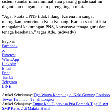
sistem standar nilai minimal atau passing grade saat ini
digantikan dengan sistem perengkingan nilai.
“Agar kuota CPNS tidak hilang. Karena ini sangat
merugikan pemerintah Kota Kupang. Karena saat ini kita
mengalami kekurangan PNS, khususnya tenaga guru dan
tenaga kesehatan,” tegas Ade.
(adv/adv)
Bagikan
Facebook
X
Pinterest
WhatsApp
Linkedin
Email
Print
Tumblr
Telegram
LINE
Artikel Sebelumnya
Tiga Warga Kampung di Kaki Gunung Ebulobo
Tewas Tertimbun Tanah Longsor
Artikel Selanjutnya
Empat Kali Diperkosa Pria Beranak Tiga, Siswi
SMP Kelas 2 di Malaka Hamil