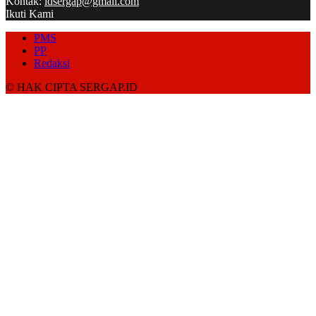
Kontak:
idsergap@gmail.com
Ikuti Kami
PMS
PP
Redaksi
© HAK CIPTA SERGAP.ID