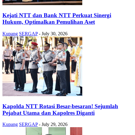
Kejati NTT dan Bank NTT Perkuat Sinergi
Hukum, Optimalkan Pemulihan Aset
Kupang
SERGAP
-
July 30, 2026
Kapolda NTT Rotasi Besar-besaran! Sejumlah
Pejabat Utama dan Kapolres Diganti
Kupang
SERGAP
-
July 29, 2026