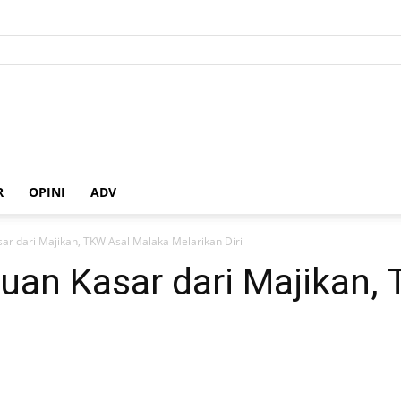
R
OPINI
ADV
r dari Majikan, TKW Asal Malaka Melarikan Diri
uan Kasar dari Majikan,