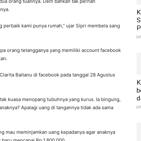
edua orang tuannya. Delfi bahkan tak pernah
nya.
K
S
 perbaik kami punya rumah,” ujar Sipri membela sang
P
Ju
rapa orang tetangganya yang memiliki account facebook
kan.
 Clarita Baitanu di facebook pada tanggal 28 Agustus
K
b
d
 tak kuasa menopang tubuhnya yang kurus. Ia bingung,
Ju
anaknya? Apalagi uang di tangannya tidak ada sama
ang mau meminjamkan uang kepadanya agar anaknya
l baru mencapai Rp 1.800.000.