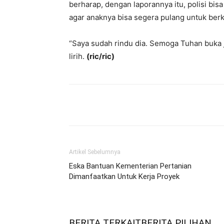
berharap, dengan laporannya itu, polisi bi
agar anaknya bisa segera pulang untuk ber
“Saya sudah rindu dia. Semoga Tuhan buka ja
lirih.
(ric/ric)
Bagikan
Artikel Sebelumnya
Eska Bantuan Kementerian Pertanian
Dimanfaatkan Untuk Kerja Proyek
BERITA TERKAIT
BERITA PILIHAN