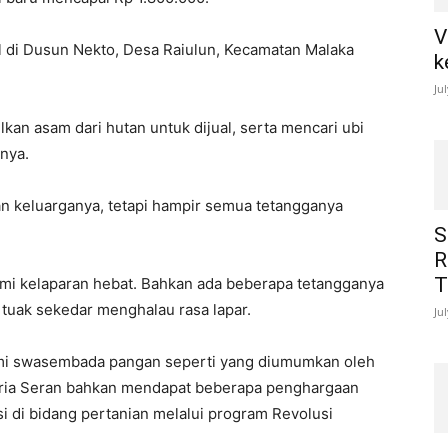
V
al di Dusun Nekto, Desa Raiulun, Kecamatan Malaka
k
Ju
kan asam dari hutan untuk dijual, serta mencari ubi
nya.
 dan keluarganya, tetapi hampir semua tetangganya
S
R
T
mi kelaparan hebat. Bahkan ada beberapa tetangganya
tuak sekedar menghalau rasa lapar.
Ju
mi swasembada pangan seperti yang diumumkan oleh
 Bria Seran bahkan mendapat beberapa penghargaan
i di bidang pertanian melalui program Revolusi