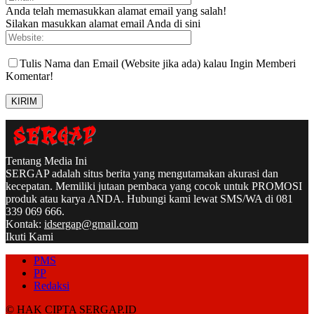
Anda telah memasukkan alamat email yang salah!
Silakan masukkan alamat email Anda di sini
Tulis Nama dan Email (Website jika ada) kalau Ingin Memberi
Komentar!
Tentang Media Ini
SERGAP adalah situs berita yang mengutamakan akurasi dan
kecepatan. Memiliki jutaan pembaca yang cocok untuk PROMOSI
produk atau karya ANDA. Hubungi kami lewat SMS/WA di 081
339 069 666.
Kontak:
idsergap@gmail.com
Ikuti Kami
PMS
PP
Redaksi
© HAK CIPTA SERGAP.ID