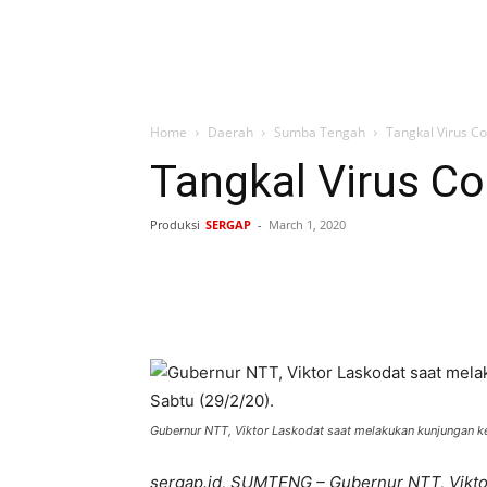
Home
Daerah
Sumba Tengah
Tangkal Virus C
Tangkal Virus C
Produksi
SERGAP
-
March 1, 2020
Bagikan
Gubernur NTT, Viktor Laskodat saat melakukan kunjungan k
sergap.id, SUMTENG – Gubernur NTT, Viktor