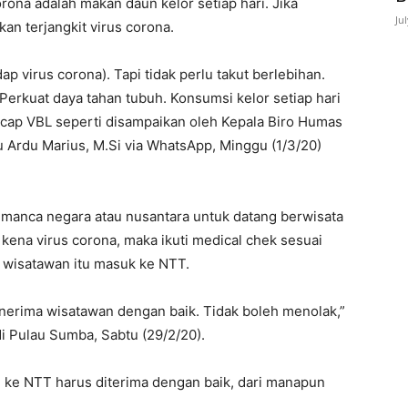
rona adalah makan daun kelor setiap hari. Jika
Ju
an terjangkit virus corona.
 virus corona). Tapi tidak perlu takut berlebihan.
Perkuat daya tahan tubuh. Konsumsi kelor setiap hari
ucap VBL seperti disampaikan oleh Kepala Biro Humas
u Ardu Marius, M.Si via WhatsApp, Minggu (1/3/20)
manca negara atau nusantara untuk datang berwisata
i kena virus corona, maka ikuti medical chek sesuai
n wisatawan itu masuk ke NTT.
enerima wisatawan dengan baik. Tidak boleh menolak,”
di Pulau Sumba, Sabtu (29/2/20).
 ke NTT harus diterima dengan baik, dari manapun