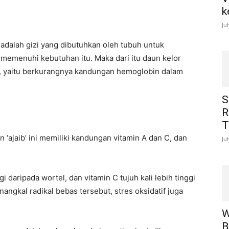
k
Ju
i adalah gizi yang dibutuhkan oleh tubuh untuk
emenuhi kebutuhan itu. Maka dari itu daun kelor
, yaitu berkurangnya kandungan hemoglobin dalam
S
R
T
 ‘ajaib’ ini memiliki kandungan vitamin A dan C, dan
Ju
gi daripada wortel, dan vitamin C tujuh kali lebih tinggi
ngkal radikal bebas tersebut, stres oksidatif juga
W
B