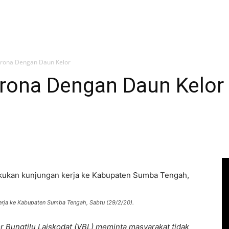
orona Dengan Daun Kelor
orona Dengan Daun Kelor
erja ke Kabupaten Sumba Tengah, Sabtu (29/2/20).
 Bungtilu Laiskodat (VBL) meminta masyarakat tidak