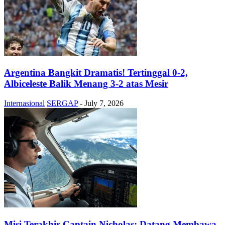
Argentina Bangkit Dramatis! Tertinggal 0-2,
Albiceleste Balik Menang 3-2 atas Mesir
Internasional
SERGAP
-
July 7, 2026
Misi Terakhir Captain Nicholas: Datang Membawa