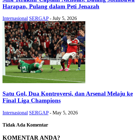
Harapan, Pulang dalam Peti Jenazah
Internasional
SERGAP
-
July 5, 2026
Satu Gol, Dua Kontroversi, dan Arsenal Melaju ke
Final Liga Champions
Internasional
SERGAP
-
May 5, 2026
Tidak Ada Komentar
KOMENTAR ANDA?