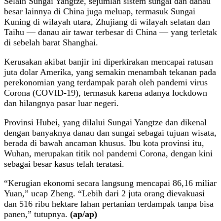
Selain Sungai Yangtze, sejumlah sistem sungai dan danau
besar lainnya di China juga meluap, termasuk Sungai
Kuning di wilayah utara, Zhujiang di wilayah selatan dan
Taihu — danau air tawar terbesar di China — yang terletak
di sebelah barat Shanghai.
Kerusakan akibat banjir ini diperkirakan mencapai ratusan
juta dolar Amerika, yang semakin menambah tekanan pada
perekonomian yang terdampak parah oleh pandemi virus
Corona (COVID-19), termasuk karena adanya lockdown
dan hilangnya pasar luar negeri.
Provinsi Hubei, yang dilalui Sungai Yangtze dan dikenal
dengan banyaknya danau dan sungai sebagai tujuan wisata,
berada di bawah ancaman khusus. Ibu kota provinsi itu,
Wuhan, merupakan titik nol pandemi Corona, dengan kini
sebagai besar kasus telah teratasi.
“Kerugian ekonomi secara langsung mencapai 86,16 miliar
Yuan,” ucap Zheng. “Lebih dari 2 juta orang dievakuasi
dan 516 ribu hektare lahan pertanian terdampak tanpa bisa
panen,” tutupnya.
(ap/ap)