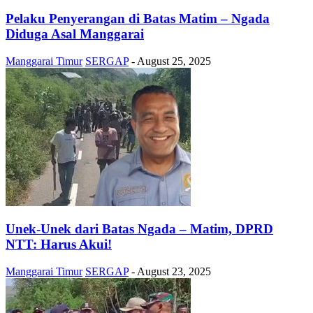
Pelaku Penyerangan di Batas Matim – Ngada
Diduga Asal Manggarai
Manggarai Timur
SERGAP
-
August 25, 2025
Unek-Unek dari Batas Ngada – Matim, DPRD
NTT: Harus Akui!
Manggarai Timur
SERGAP
-
August 23, 2025