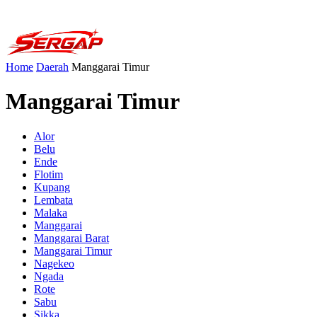
Home
Daerah
Manggarai Timur
Manggarai Timur
Alor
Belu
Ende
Flotim
Kupang
Lembata
Malaka
Manggarai
Manggarai Barat
Manggarai Timur
Nagekeo
Ngada
Rote
Sabu
Sikka