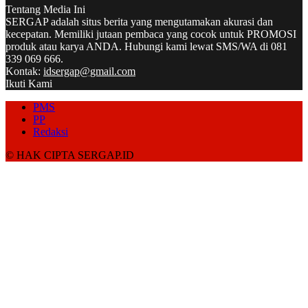
Tentang Media Ini
SERGAP adalah situs berita yang mengutamakan akurasi dan
kecepatan. Memiliki jutaan pembaca yang cocok untuk PROMOSI
produk atau karya ANDA. Hubungi kami lewat SMS/WA di 081
339 069 666.
Kontak:
idsergap@gmail.com
Ikuti Kami
PMS
PP
Redaksi
© HAK CIPTA SERGAP.ID