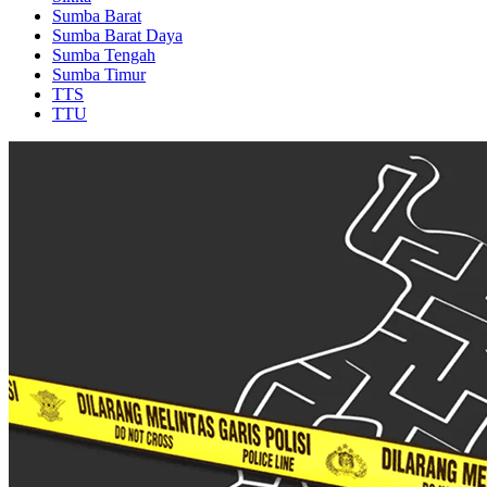
Sumba Barat
Sumba Barat Daya
Sumba Tengah
Sumba Timur
TTS
TTU