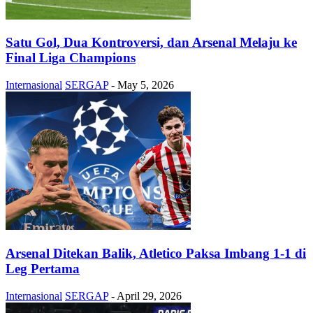
Satu Gol, Dua Kontroversi, dan Arsenal Melaju ke
Final Liga Champions
Internasional
SERGAP
-
May 5, 2026
Arsenal Ditekan Balik, Atletico Paksa Imbang 1-1 di
Leg Pertama
Internasional
SERGAP
-
April 29, 2026