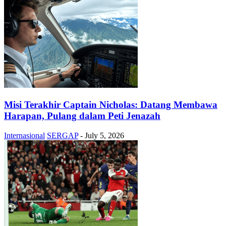
Misi Terakhir Captain Nicholas: Datang Membawa
Harapan, Pulang dalam Peti Jenazah
Internasional
SERGAP
-
July 5, 2026