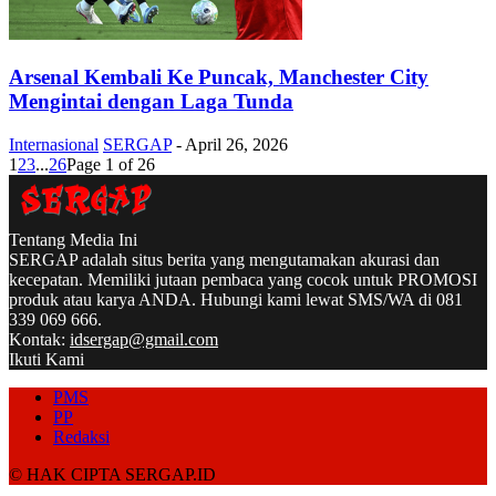
Arsenal Kembali Ke Puncak, Manchester City
Mengintai dengan Laga Tunda
Internasional
SERGAP
-
April 26, 2026
1
2
3
...
26
Page 1 of 26
Tentang Media Ini
SERGAP adalah situs berita yang mengutamakan akurasi dan
kecepatan. Memiliki jutaan pembaca yang cocok untuk PROMOSI
produk atau karya ANDA. Hubungi kami lewat SMS/WA di 081
339 069 666.
Kontak:
idsergap@gmail.com
Ikuti Kami
PMS
PP
Redaksi
© HAK CIPTA SERGAP.ID