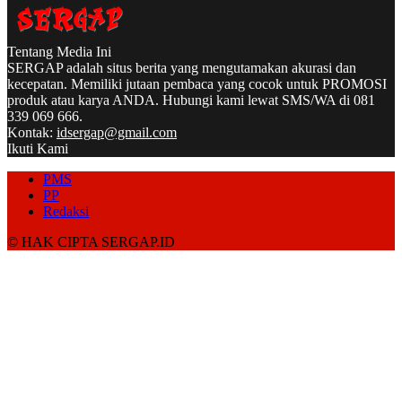
Tentang Media Ini
SERGAP adalah situs berita yang mengutamakan akurasi dan
kecepatan. Memiliki jutaan pembaca yang cocok untuk PROMOSI
produk atau karya ANDA. Hubungi kami lewat SMS/WA di 081
339 069 666.
Kontak:
idsergap@gmail.com
Ikuti Kami
PMS
PP
Redaksi
© HAK CIPTA SERGAP.ID