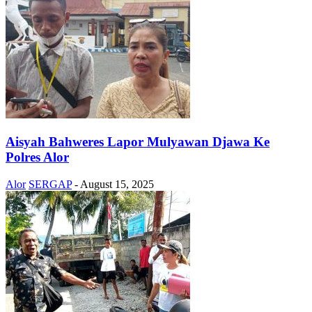
Aisyah Bahweres Lapor Mulyawan Djawa Ke
Polres Alor
Alor
SERGAP
-
August 15, 2025