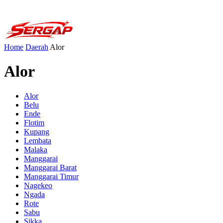
Home
Daerah
Alor
Alor
Alor
Belu
Ende
Flotim
Kupang
Lembata
Malaka
Manggarai
Manggarai Barat
Manggarai Timur
Nagekeo
Ngada
Rote
Sabu
Sikka