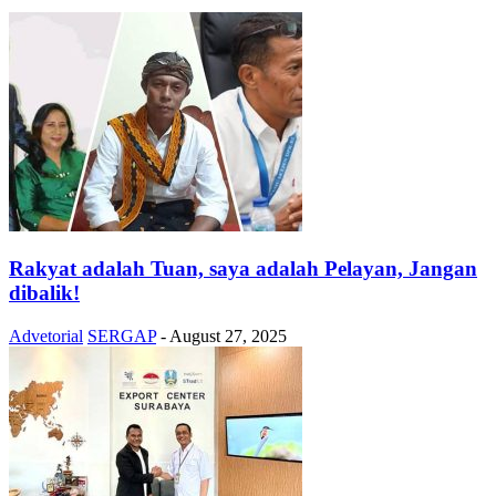
Rakyat adalah Tuan, saya adalah Pelayan, Jangan
dibalik!
Advetorial
SERGAP
-
August 27, 2025