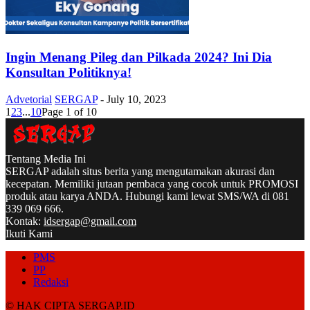
Ingin Menang Pileg dan Pilkada 2024? Ini Dia
Konsultan Politiknya!
Advetorial
SERGAP
-
July 10, 2023
1
2
3
...
10
Page 1 of 10
Tentang Media Ini
SERGAP adalah situs berita yang mengutamakan akurasi dan
kecepatan. Memiliki jutaan pembaca yang cocok untuk PROMOSI
produk atau karya ANDA. Hubungi kami lewat SMS/WA di 081
339 069 666.
Kontak:
idsergap@gmail.com
Ikuti Kami
PMS
PP
Redaksi
© HAK CIPTA SERGAP.ID