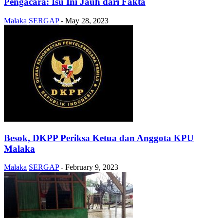
Pengacara: Isu Ini Jauh dari Fakta
Malaka
SERGAP
-
May 28, 2023
Besok, DKPP Periksa Ketua dan Anggota KPU
Malaka
Malaka
SERGAP
-
February 9, 2023