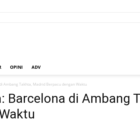
R
OPINI
ADV
 di Ambang Takhta, Madrid Berpacu dengan Waktu
: Barcelona di Ambang T
 Waktu