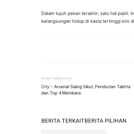
Dalam tujuh pekan terakhir, satu hal pasti: t
kelangsungan hidup di kasta tertinggi kini
Bagikan
Artikel Sebelumnya
City – Arsenal Saling Sikut, Perebutan Takhta
dan Top 4 Membara
BERITA TERKAIT
BERITA PILIHAN