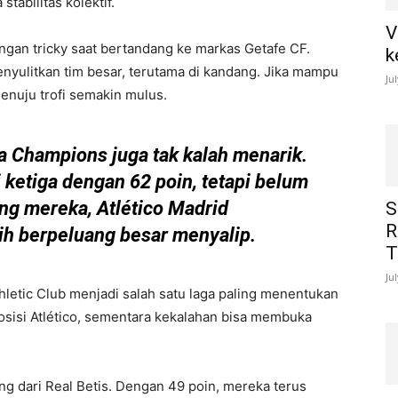
stabilitas kolektif.
V
ngan tricky saat bertandang ke markas Getafe CF.
k
nyulitkan tim besar, terutama di kandang. Jika mampu
Ju
menuju trofi semakin mulus.
 Champions juga tak kalah menarik.
i ketiga dengan 62 poin, tetapi belum
ng mereka, Atlético Madrid
S
R
ih berpeluang besar menyalip.
T
Ju
hletic Club menjadi salah satu laga paling menentukan
sisi Atlético, sementara kekalahan bisa membuka
ang dari Real Betis. Dengan 49 poin, mereka terus