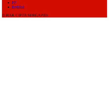
PP
Redaksi
© HAK CIPTA SERGAP.ID