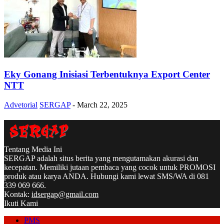
Eky Gonang Inisiasi Terbentuknya Export Center
NTT
Advetorial
SERGAP
-
March 22, 2025
Tentang Media Ini
SERGAP adalah situs berita yang mengutamakan akurasi dan
kecepatan. Memiliki jutaan pembaca yang cocok untuk PROMOSI
produk atau karya ANDA. Hubungi kami lewat SMS/WA di 081
339 069 666.
Kontak:
idsergap@gmail.com
Ikuti Kami
PMS