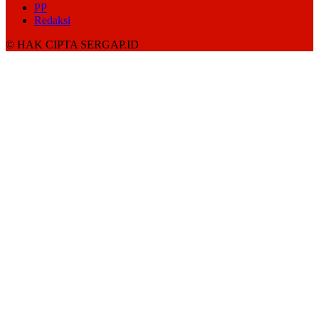
PP
Redaksi
© HAK CIPTA SERGAP.ID