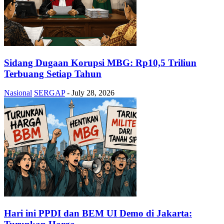
Sidang Dugaan Korupsi MBG: Rp10,5 Triliun
Terbuang Setiap Tahun
Nasional
SERGAP
-
July 28, 2026
Hari ini PPDI dan BEM UI Demo di Jakarta: