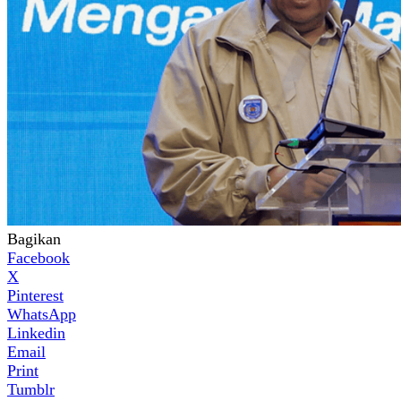
Bagikan
Facebook
X
Pinterest
WhatsApp
Linkedin
Email
Print
Tumblr