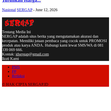
Turunkan Harga...
Nasional
SERGAP
-
June 12, 2026
Tentang Media Ini
SERGAP adalah situs berita yang mengutamakan akurasi dan
kecepatan. Memiliki jutaan pembaca yang cocok untuk PROMOSI
produk atau karya ANDA. Hubungi kami lewat SMS/WA di 081
339 069 666.
Kontak:
idsergap@gmail.com
Ikuti Kami
PMS
PP
Redaksi
© HAK CIPTA SERGAP.ID