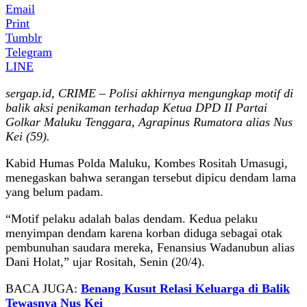
Email
Print
Tumblr
Telegram
LINE
sergap.id, CRIME – Polisi akhirnya mengungkap motif di
balik aksi penikaman terhadap Ketua DPD II Partai
Golkar Maluku Tenggara, Agrapinus Rumatora alias Nus
Kei (59).
Kabid Humas Polda Maluku, Kombes Rositah Umasugi,
menegaskan bahwa serangan tersebut dipicu dendam lama
yang belum padam.
“Motif pelaku adalah balas dendam. Kedua pelaku
menyimpan dendam karena korban diduga sebagai otak
pembunuhan saudara mereka, Fenansius Wadanubun alias
Dani Holat,” ujar Rositah, Senin (20/4).
BACA JUGA:
Benang Kusut Relasi Keluarga di Balik
Tewasnya Nus Kei