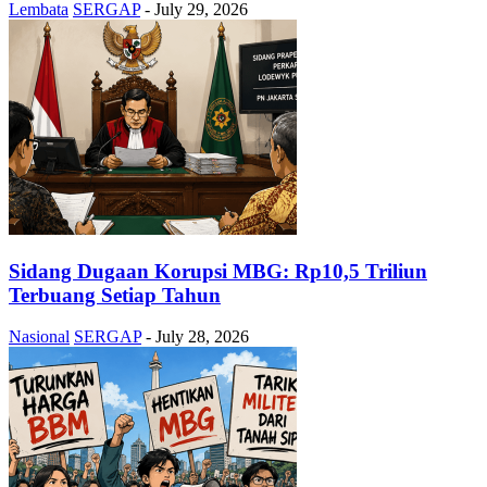
Lembata
SERGAP
-
July 29, 2026
Sidang Dugaan Korupsi MBG: Rp10,5 Triliun
Terbuang Setiap Tahun
Nasional
SERGAP
-
July 28, 2026