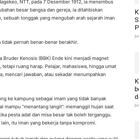
 Nagekeo, NTT, pada 7 Desember 1912, ia menembus
bahan besar bangsa dan gereja, ia ditahbiskan
K
eo, sebuah tonggak yang mengubah arah sejarah iman
S
P
Ju
 tidak pernah benar-benar berakhir.
a Bruder Kenosis (BBK) Ende kini menjadi magnet
, tetapi ruang harap. Pelajar, mahasiswa, hingga umat
doa, mencari jawaban, atau sekadar menumpahkan
K
b
d
ung ke kampung sebagai imam yang tidak banyak
Ju
kenal mampu “menantang langit”: memanggil hujan saat
ka pesta adat dan misa besar tak boleh terganggu.
 lain, itu iman yang bekerja tanpa kompromi.
ngan tubuh lemah dan pulang dengan cerita yang sulit