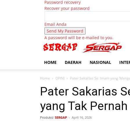
Password recovery
Recover your password
Email Anda
A password will be e-mailed to you.
HOME
DAERAH
NASIONAL
INTE
Home
OPINI
Pater Sakarias Se: Imam yang ‘Menga
Pater Sakarias S
yang Tak Pernah
Produksi
SERGAP
-
April 16, 2026