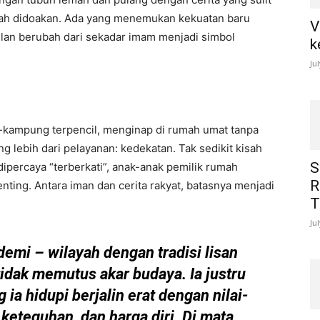
elah didoakan. Ada yang menemukan kekuatan baru
V
lan berubah dari sekadar imam menjadi simbol
k
Ju
kampung terpencil, menginap di rumah umat tanpa
 lebih dari pelayanan: kedekatan. Tak sedikit kisah
S
ipercaya “terberkati”, anak-anak pemilik rumah
R
nting. Antara iman dan cerita rakyat, batasnya menjadi
T
Ju
emi – wilayah dengan tradisi lisan
tidak memutus akar budaya. Ia justru
a hidupi berjalin erat dengan nilai-
keteguhan, dan harga diri. Di mata