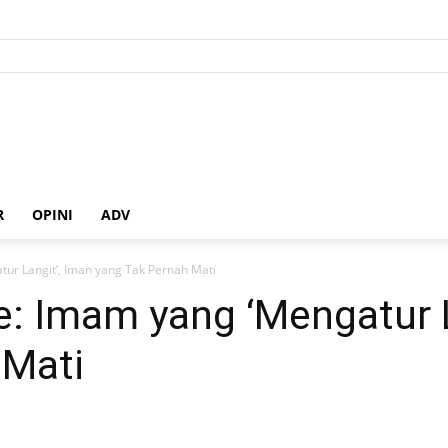
R
OPINI
ADV
tur Langit’, Iman yang Tak Pernah Mati
e: Imam yang ‘Mengatur L
 Mati