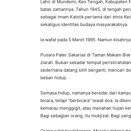
Lahir di Mundemi, Keo Tengah, Kabupaten
batas zamannya. Tahun 1945, di tengah peru
sebagai imam Katolik pertama dari etnis K
sekaligus identitas budaya masyarakatnya.
Ia wafat pada 5 Maret 1995. Namun kisahnya
Pusara Pater Sakarias di Taman Makam Biar
ziarah. Bukan sekadar tempat peristirahatan
sederhana datang silih berganti, mencari 
beban hidup.
Semasa hidup, namanya beredar dari kamp
bicara, tetapi “berbicara” lewat doa. Ia di
kemarau menggigit, atau menahan hujan keti
Bagi sebagian orang, itu mukjizat. Bagi yang
Orang sakit berdatangan. Mereka datang de