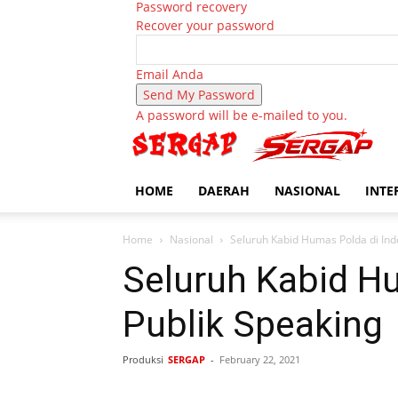
Password recovery
Recover your password
Email Anda
A password will be e-mailed to you.
HOME
DAERAH
NASIONAL
INTE
Home
Nasional
Seluruh Kabid Humas Polda di Indo
Seluruh Kabid Hu
Publik Speaking
Produksi
SERGAP
-
February 22, 2021