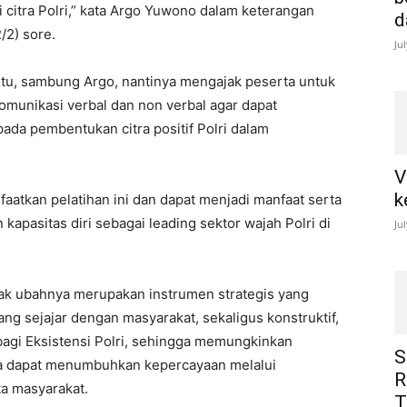
 citra Polri,” kata Argo Yuwono dalam keterangan
d
/2) sore.
Ju
tu, sambung Argo, nantinya mengajak peserta untuk
munikasi verbal dan non verbal agar dapat
pada pembentukan citra positif Polri dalam
V
k
aatkan pelatihan ini dan dapat menjadi manfaat serta
apasitas diri sebagai leading sektor wajah Polri di
Ju
dak ubahnya merupakan instrumen strategis yang
g sejajar dengan masyarakat, sekaligus konstruktif,
bagi Eksistensi Polri, sehingga memungkinkan
S
a dapat menumbuhkan kepercayaan melalui
R
ta masyarakat.
T