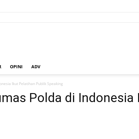
R
OPINI
ADV
nesia Ikut Pelatihan Publik Speaking
mas Polda di Indonesia I