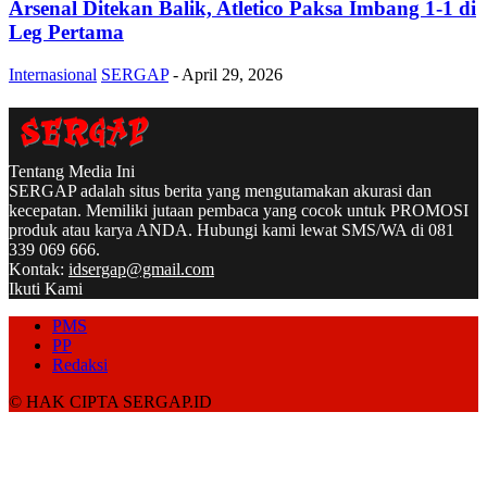
Arsenal Ditekan Balik, Atletico Paksa Imbang 1-1 di
Leg Pertama
Internasional
SERGAP
-
April 29, 2026
Tentang Media Ini
SERGAP adalah situs berita yang mengutamakan akurasi dan
kecepatan. Memiliki jutaan pembaca yang cocok untuk PROMOSI
produk atau karya ANDA. Hubungi kami lewat SMS/WA di 081
339 069 666.
Kontak:
idsergap@gmail.com
Ikuti Kami
PMS
PP
Redaksi
© HAK CIPTA SERGAP.ID