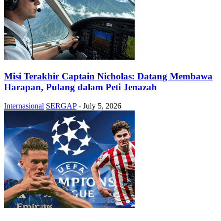
Misi Terakhir Captain Nicholas: Datang Membawa
Harapan, Pulang dalam Peti Jenazah
Internasional
SERGAP
-
July 5, 2026