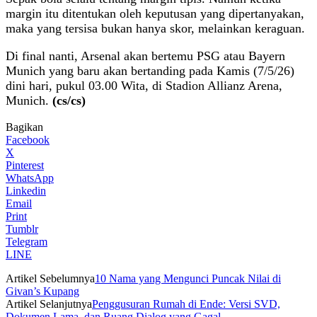
margin itu ditentukan oleh keputusan yang dipertanyakan,
maka yang tersisa bukan hanya skor, melainkan keraguan.
Di final nanti, Arsenal akan bertemu PSG atau Bayern
Munich yang baru akan bertanding pada Kamis (7/5/26)
dini hari, pukul 03.00 Wita, di Stadion Allianz Arena,
Munich.
(cs/cs)
Bagikan
Facebook
X
Pinterest
WhatsApp
Linkedin
Email
Print
Tumblr
Telegram
LINE
Artikel Sebelumnya
10 Nama yang Mengunci Puncak Nilai di
Givan’s Kupang
Artikel Selanjutnya
Penggusuran Rumah di Ende: Versi SVD,
Dokumen Lama, dan Ruang Dialog yang Gagal