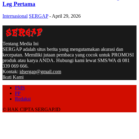
Leg Pertama
Internasional
SERGAP
-
April 29, 2026
Tentang Media Ini
SERGAP adalah situs berita yang mengutamakan akurasi dan
kecepatan. Memiliki jutaan pembaca yang cocok untuk PROMOSI
produk atau karya ANDA. Hubungi kami lewat SMS/WA di 081
339 069 666.
Kontak:
idsergap@gmail.com
Ikuti Kami
PMS
PP
Redaksi
© HAK CIPTA SERGAP.ID