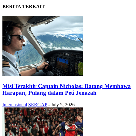
BERITA TERKAIT
Misi Terakhir Captain Nicholas: Datang Membawa
Harapan, Pulang dalam Peti Jenazah
Internasional
SERGAP
-
July 5, 2026