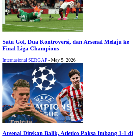
Satu Gol, Dua Kontroversi, dan Arsenal Melaju ke
Final Liga Champions
Internasional
SERGAP
-
May 5, 2026
Arsenal Ditekan Balik, Atletico Paksa Imbang 1-1 di