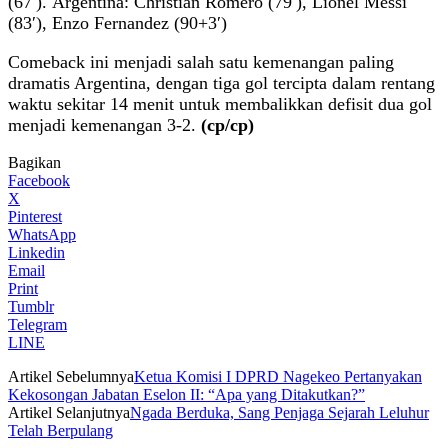
(67′). Argentina: Christian Romero (79′), Lionel Messi
(83′), Enzo Fernandez (90+3′)
Comeback ini menjadi salah satu kemenangan paling
dramatis Argentina, dengan tiga gol tercipta dalam rentang
waktu sekitar 14 menit untuk membalikkan defisit dua gol
menjadi kemenangan 3-2.
(cp/cp)
Bagikan
Facebook
X
Pinterest
WhatsApp
Linkedin
Email
Print
Tumblr
Telegram
LINE
Artikel Sebelumnya
Ketua Komisi I DPRD Nagekeo Pertanyakan
Kekosongan Jabatan Eselon II: “Apa yang Ditakutkan?”
Artikel Selanjutnya
Ngada Berduka, Sang Penjaga Sejarah Leluhur
Telah Berpulang