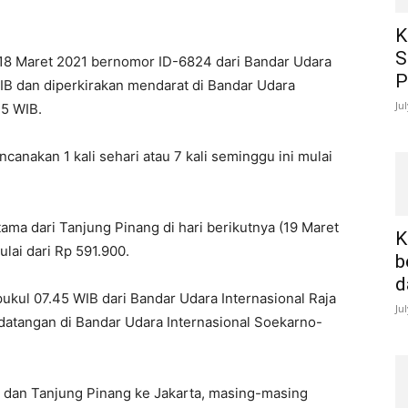
K
S
18 Maret 2021 bernomor ID-6824 dari Bandar Udara
P
IB dan diperkirakan mendarat di Bandar Udara
Ju
35 WIB.
anakan 1 kali sehari atau 7 kali seminggu ini mulai
ma dari Tanjung Pinang di hari berikutnya (19 Maret
K
ulai dari Rp 591.900.
b
d
pukul 07.45 WIB dari Bandar Udara Internasional Raja
Ju
kedatangan di Bandar Udara Internasional Soekarno-
g dan Tanjung Pinang ke Jakarta, masing-masing