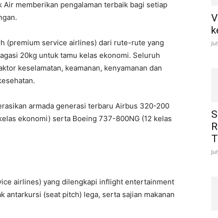
ik Air memberikan pengalaman terbaik bagi setiap
V
ngan.
k
 (premium service airlines) dari rute-rute yang
Ju
 bagasi 20kg untuk tamu kelas ekonomi. Seluruh
 faktor keselamatan, keamanan, kenyamanan dan
kesehatan.
rasikan armada generasi terbaru Airbus 320-200
S
4 kelas ekonomi) serta Boeing 737-800NG (12 kelas
R
T
Ju
ce airlines) yang dilengkapi inflight entertainment
ak antarkursi (seat pitch) lega, serta sajian makanan