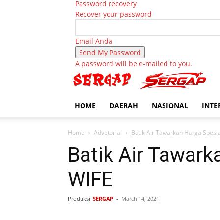
Password recovery
Recover your password
Email Anda
A password will be e-mailed to you.
HOME
DAERAH
NASIONAL
INTE
Home
Advetorial
Batik Air Tawarkan Harga Spesia
Batik Air Tawark
WIFE
Produksi
SERGAP
-
March 14, 2021