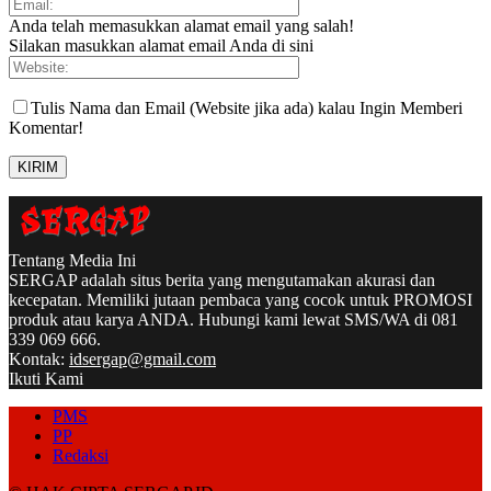
Anda telah memasukkan alamat email yang salah!
Silakan masukkan alamat email Anda di sini
Tulis Nama dan Email (Website jika ada) kalau Ingin Memberi
Komentar!
Tentang Media Ini
SERGAP adalah situs berita yang mengutamakan akurasi dan
kecepatan. Memiliki jutaan pembaca yang cocok untuk PROMOSI
produk atau karya ANDA. Hubungi kami lewat SMS/WA di 081
339 069 666.
Kontak:
idsergap@gmail.com
Ikuti Kami
PMS
PP
Redaksi