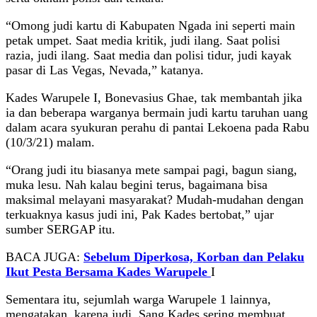
“Omong judi kartu di Kabupaten Ngada ini seperti main
petak umpet. Saat media kritik, judi ilang. Saat polisi
razia, judi ilang. Saat media dan polisi tidur, judi kayak
pasar di Las Vegas, Nevada,” katanya.
Kades Warupele I, Bonevasius Ghae, tak membantah jika
ia dan beberapa warganya bermain judi kartu taruhan uang
dalam acara syukuran perahu di pantai Lekoena pada Rabu
(10/3/21) malam.
“Orang judi itu biasanya mete sampai pagi, bagun siang,
muka lesu. Nah kalau begini terus, bagaimana bisa
maksimal melayani masyarakat? Mudah-mudahan dengan
terkuaknya kasus judi ini, Pak Kades bertobat,” ujar
sumber SERGAP itu.
BACA JUGA:
Sebelum Diperkosa, Korban dan Pelaku
Ikut Pesta Bersama Kades Warupele
I
Sementara itu, sejumlah warga Warupele 1 lainnya,
mengatakan, karena judi, Sang Kades sering membuat