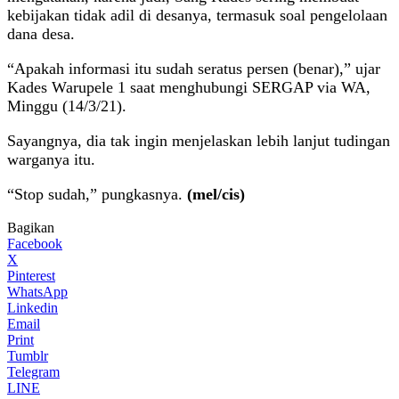
kebijakan tidak adil di desanya, termasuk soal pengelolaan
dana desa.
“Apakah informasi itu sudah seratus persen (benar),” ujar
Kades Warupele 1 saat menghubungi SERGAP via WA,
Minggu (14/3/21).
Sayangnya, dia tak ingin menjelaskan lebih lanjut tudingan
warganya itu.
“Stop sudah,” pungkasnya.
(mel/cis)
Bagikan
Facebook
X
Pinterest
WhatsApp
Linkedin
Email
Print
Tumblr
Telegram
LINE