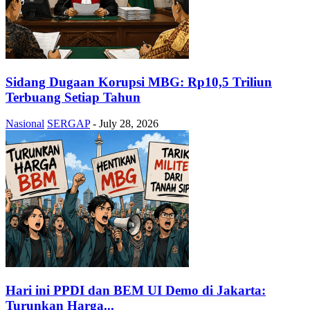
Sidang Dugaan Korupsi MBG: Rp10,5 Triliun
Terbuang Setiap Tahun
Nasional
SERGAP
-
July 28, 2026
Hari ini PPDI dan BEM UI Demo di Jakarta:
Turunkan Harga...