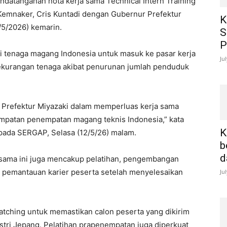
ndatanganan nota kerja sama Technical Intern Training
 Kemnaker, Cris Kuntadi dengan Gubernur Prefektur
K
2/5/2026) kemarin.
S
P
gi tenaga magang Indonesia untuk masuk ke pasar kerja
Ju
kekurangan tenaga akibat penurunan jumlah penduduk
Prefektur Miyazaki dalam memperluas kerja sama
atan penempatan magang teknis Indonesia,” kata
K
pada SERGAP, Selasa (12/5/26) malam.
b
d
a sama ini juga mencakup pelatihan, pengembangan
m pemantauan karier peserta setelah menyelesaikan
Ju
ching untuk memastikan calon peserta yang dikirim
tri Jepang. Pelatihan prapenempatan juga diperkuat