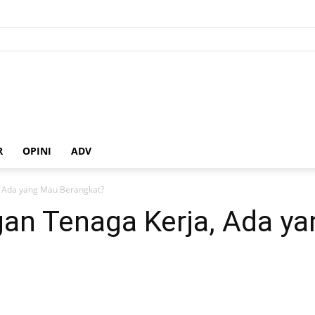
R
OPINI
ADV
, Ada yang Mau Berangkat?
an Tenaga Kerja, Ada y