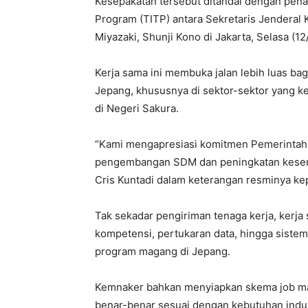
Kesepakatan tersebut ditandai dengan pena
Program (TITP) antara Sekretaris Jenderal
Miyazaki, Shunji Kono di Jakarta, Selasa (1
Kerja sama ini membuka jalan lebih luas ba
Jepang, khususnya di sektor-sektor yang 
di Negeri Sakura.
“Kami mengapresiasi komitmen Pemerintah 
pengembangan SDM dan peningkatan kesemp
Cris Kuntadi dalam keterangan resminya ke
Tak sekadar pengiriman tenaga kerja, kerj
kompetensi, pertukaran data, hingga siste
program magang di Jepang.
Kemnaker bahkan menyiapkan skema job mat
benar-benar sesuai dengan kebutuhan indus