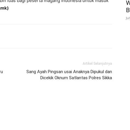
ebih luas bagi peserta magang Indonesia untuk masuk
W
kmk)
B
Ju
Artikel Selanjutnya
ru
Sang Ayah Pingsan usai Anaknya Dipukul dan
Dicekik Oknum Satlantas Polres Sikka