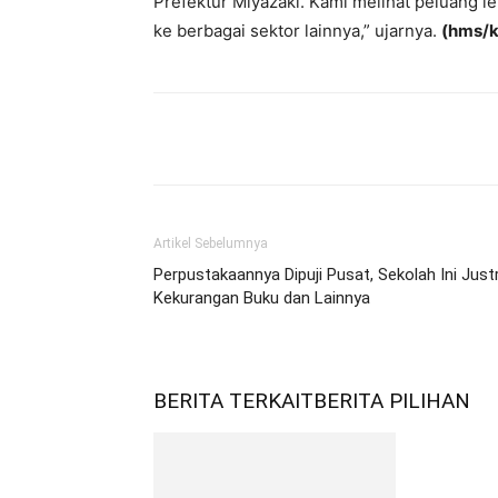
Prefektur Miyazaki. Kami melihat peluang l
ke berbagai sektor lainnya,” ujarnya.
(hms/
Bagikan
Artikel Sebelumnya
Perpustakaannya Dipuji Pusat, Sekolah Ini Just
Kekurangan Buku dan Lainnya
BERITA TERKAIT
BERITA PILIHAN