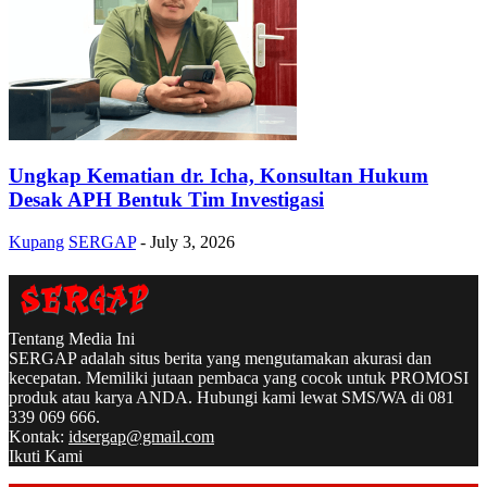
Ungkap Kematian dr. Icha, Konsultan Hukum
Desak APH Bentuk Tim Investigasi
Kupang
SERGAP
-
July 3, 2026
Tentang Media Ini
SERGAP adalah situs berita yang mengutamakan akurasi dan
kecepatan. Memiliki jutaan pembaca yang cocok untuk PROMOSI
produk atau karya ANDA. Hubungi kami lewat SMS/WA di 081
339 069 666.
Kontak:
idsergap@gmail.com
Ikuti Kami