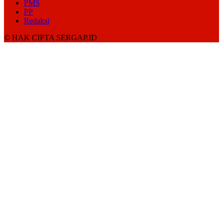
PMS
PP
Redaksi
© HAK CIPTA SERGAP.ID