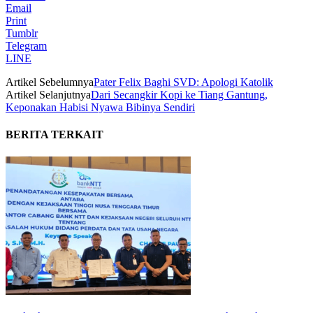
Email
Print
Tumblr
Telegram
LINE
Artikel Sebelumnya
Pater Felix Baghi SVD: Apologi Katolik
Artikel Selanjutnya
Dari Secangkir Kopi ke Tiang Gantung,
Keponakan Habisi Nyawa Bibinya Sendiri
BERITA TERKAIT