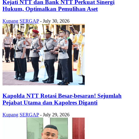
Kejati NTT dan Bank NTT Perkuat Sinergi
Hukum, Optimalkan Pemulihan Aset
Kupang
SERGAP
-
July 30, 2026
Kapolda NTT Rotasi Besar-besaran! Sejumlah
Pejabat Utama dan Kapolres Diganti
Kupang
SERGAP
-
July 29, 2026