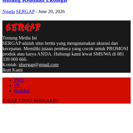
Ngada
SERGAP
-
June 20, 2026
Tentang Media Ini
SERGAP adalah situs berita yang mengutamakan akurasi dan
kecepatan. Memiliki jutaan pembaca yang cocok untuk PROMOSI
produk atau karya ANDA. Hubungi kami lewat SMS/WA di 081
339 069 666.
Kontak:
idsergap@gmail.com
Ikuti Kami
PMS
PP
Redaksi
© HAK CIPTA SERGAP.ID