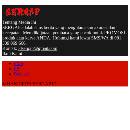
Tentang Media Ini
SERGAP adalah situs berita yang mengutamakan akurasi dan
kecepatan. Memiliki jutaan pembaca yang cocok untuk PROMOSI
produk atau karya ANDA. Hubungi kami lewat SMS/WA di 081
339 069 666.
Kontak:
idsergap@gmail.com
Ikuti Kami
PMS
PP
Redaksi
© HAK CIPTA SERGAP.ID