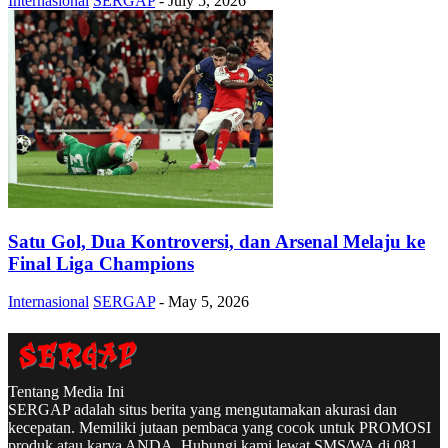
Internasional
SERGAP
-
July 5, 2026
Satu Gol, Dua Kontroversi, dan Arsenal Melaju ke
Final Liga Champions
Internasional
SERGAP
-
May 5, 2026
Tentang Media Ini
SERGAP adalah situs berita yang mengutamakan akurasi dan
kecepatan. Memiliki jutaan pembaca yang cocok untuk PROMOSI
produk atau karya ANDA. Hubungi kami lewat SMS/WA di 081