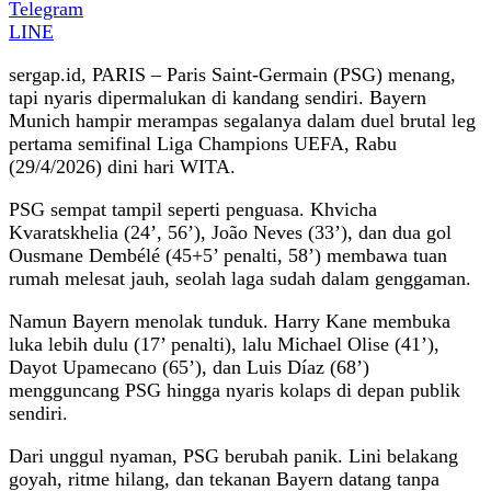
Telegram
LINE
sergap.id, PARIS – Paris Saint-Germain (PSG) menang,
tapi nyaris dipermalukan di kandang sendiri. Bayern
Munich hampir merampas segalanya dalam duel brutal leg
pertama semifinal Liga Champions UEFA, Rabu
(29/4/2026) dini hari WITA.
PSG sempat tampil seperti penguasa. Khvicha
Kvaratskhelia (24’, 56’), João Neves (33’), dan dua gol
Ousmane Dembélé (45+5’ penalti, 58’) membawa tuan
rumah melesat jauh, seolah laga sudah dalam genggaman.
Namun Bayern menolak tunduk. Harry Kane membuka
luka lebih dulu (17’ penalti), lalu Michael Olise (41’),
Dayot Upamecano (65’), dan Luis Díaz (68’)
mengguncang PSG hingga nyaris kolaps di depan publik
sendiri.
Dari unggul nyaman, PSG berubah panik. Lini belakang
goyah, ritme hilang, dan tekanan Bayern datang tanpa