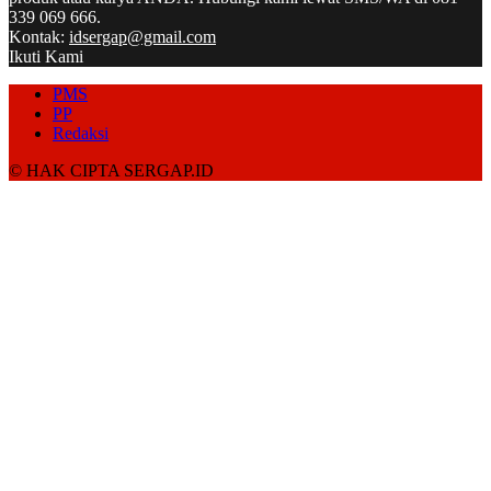
339 069 666.
Kontak:
idsergap@gmail.com
Ikuti Kami
PMS
PP
Redaksi
© HAK CIPTA SERGAP.ID