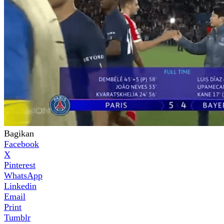
Bagikan
Facebook
X
Pinterest
WhatsApp
Linkedin
Email
Print
Tumblr