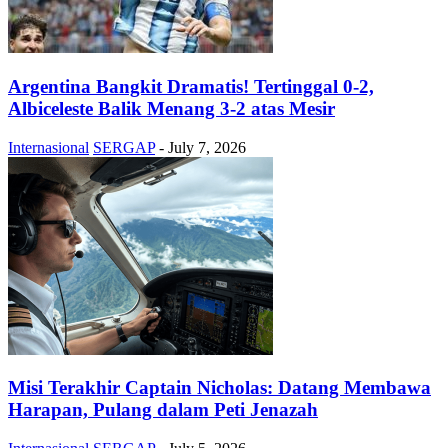
Argentina Bangkit Dramatis! Tertinggal 0-2,
Albiceleste Balik Menang 3-2 atas Mesir
Internasional
SERGAP
-
July 7, 2026
Misi Terakhir Captain Nicholas: Datang Membawa
Harapan, Pulang dalam Peti Jenazah