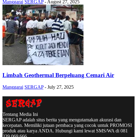
Manggarai
SERGAP
-
August 27, 2025
Limbah Geothermal Berpeluang Cemari Air
Manggarai
SERGAP
-
July 27, 2025
Tentang Media Ini
SERGAP adalah situs berita yang mengutamakan akurasi dan
kecepatan. Memiliki jutaan pembaca yang cocok untuk PROMOSI
produk atau karya ANDA. Hubungi kami lewat SMS/WA di 081
339 069 666.