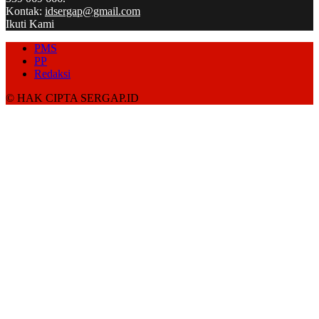
Kontak:
idsergap@gmail.com
Ikuti Kami
PMS
PP
Redaksi
© HAK CIPTA SERGAP.ID