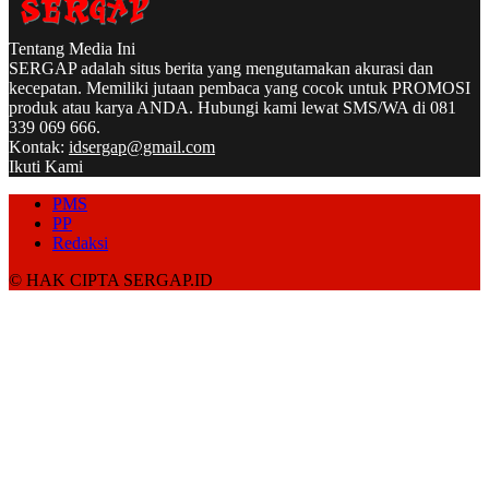
Tentang Media Ini
SERGAP adalah situs berita yang mengutamakan akurasi dan
kecepatan. Memiliki jutaan pembaca yang cocok untuk PROMOSI
produk atau karya ANDA. Hubungi kami lewat SMS/WA di 081
339 069 666.
Kontak:
idsergap@gmail.com
Ikuti Kami
PMS
PP
Redaksi
© HAK CIPTA SERGAP.ID