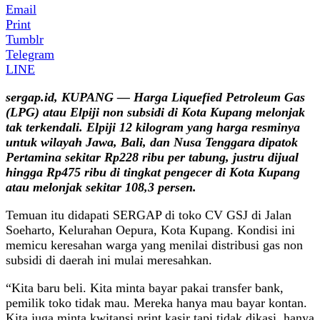
Email
Print
Tumblr
Telegram
LINE
sergap.id, KUPANG — Harga Liquefied Petroleum Gas
(LPG) atau Elpiji non subsidi di Kota Kupang melonjak
tak terkendali. Elpiji 12 kilogram yang harga resminya
untuk wilayah Jawa, Bali, dan Nusa Tenggara dipatok
Pertamina sekitar Rp228 ribu per tabung, justru dijual
hingga Rp475 ribu di tingkat pengecer di Kota Kupang
atau melonjak sekitar 108,3 persen.
Temuan itu didapati SERGAP di toko CV GSJ di Jalan
Soeharto, Kelurahan Oepura, Kota Kupang. Kondisi ini
memicu keresahan warga yang menilai distribusi gas non
subsidi di daerah ini mulai meresahkan.
“Kita baru beli. Kita minta bayar pakai transfer bank,
pemilik toko tidak mau. Mereka hanya mau bayar kontan.
Kita juga minta kwitansi print kasir tapi tidak dikasi, hanya