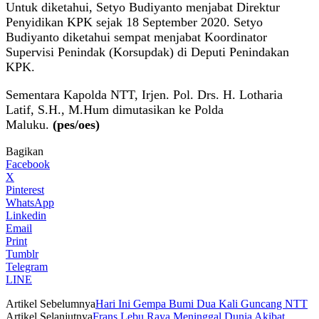
Untuk diketahui, Setyo Budiyanto menjabat Direktur
Penyidikan KPK sejak 18 September 2020. Setyo
Budiyanto diketahui sempat menjabat Koordinator
Supervisi Penindak (Korsupdak) di Deputi Penindakan
KPK.
Sementara Kapolda NTT, Irjen. Pol. Drs. H. Lotharia
Latif, S.H., M.Hum dimutasikan ke Polda
Maluku.
(pes/oes)
Bagikan
Facebook
X
Pinterest
WhatsApp
Linkedin
Email
Print
Tumblr
Telegram
LINE
Artikel Sebelumnya
Hari Ini Gempa Bumi Dua Kali Guncang NTT
Artikel Selanjutnya
Frans Lebu Raya Meninggal Dunia Akibat