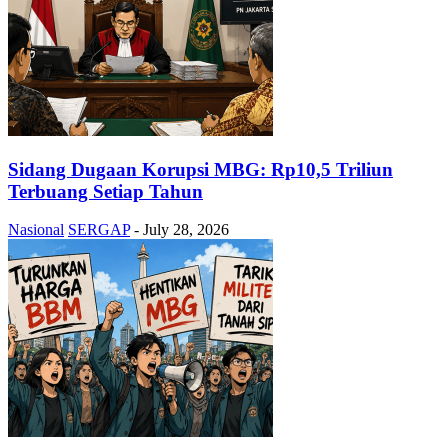
Sidang Dugaan Korupsi MBG: Rp10,5 Triliun
Terbuang Setiap Tahun
Nasional
SERGAP
-
July 28, 2026