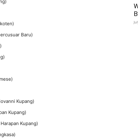
ng)
W
B
Ju
koten)
Mercusuar Baru)
)
ng)
amese)
iovanni Kupang)
apan Kupang)
n Harapan Kupang)
ngkasa)