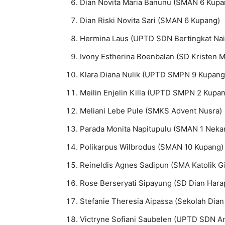
Dian Novita Maria Banunu (SMAN 6 Kupa
Dian Riski Novita Sari (SMAN 6 Kupang)
Hermina Laus (UPTD SDN Bertingkat Nai
Ivony Estherina Boenbalan (SD Kristen 
Klara Diana Nulik (UPTD SMPN 9 Kupang
Meilin Enjelin Killa (UPTD SMPN 2 Kupa
Meliani Lebe Pule (SMKS Advent Nusra)
Parada Monita Napitupulu (SMAN 1 Nek
Polikarpus Wilbrodus (SMAN 10 Kupang)
Reineldis Agnes Sadipun (SMA Katolik G
Rose Berseryati Sipayung (SD Dian Har
Stefanie Theresia Aipassa (Sekolah Dia
Victryne Sofiani Saubelen (UPTD SDN A