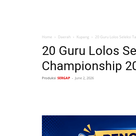
Home
Daerah
Kupang
20 Guru Lolos Seleksi 
20 Guru Lolos Se
Championship 2
Produksi
SERGAP
-
June 2, 2026
Bagikan