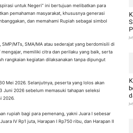
spirasi untuk Negeri” ini bertujuan melibatkan para
atkan pemahaman masyarakat, khususnya generasi
K
mbanggakan, dan memahami Rupiah sebagai simbol
S
P
Ju
I, SMP/MTs, SMA/MA atau sederajat yang berdomisili di
mengajar, memiliki citra dan perilaku yang baik, serta
uh rangkaian kegiatan dilaksanakan tanpa dipungut
K
0 Mei 2026. Selanjutnya, peserta yang lolos akan
b
3 Juni 2026 sebelum memasuki tahapan seleksi
d
i 2026.
Ju
an rupiah bagi para pemenang, yakni Juara I sebesar
a, Juara IV Rp1 juta, Harapan I Rp750 ribu, dan Harapan II