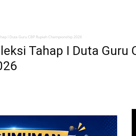
Tahap I Duta Guru CBP Rupiah Championship 2026
leksi Tahap I Duta Guru
026