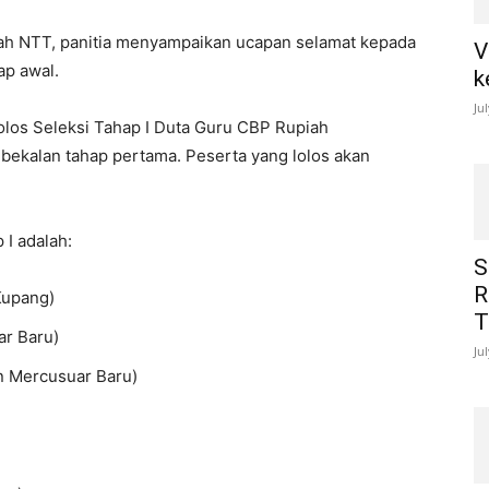
iah NTT, panitia menyampaikan ucapan selamat kepada
V
ap awal.
k
Ju
olos Seleksi Tahap I Duta Guru CBP Rupiah
bekalan tahap pertama. Peserta yang lolos akan
 I adalah:
S
R
Kupang)
T
ar Baru)
Ju
n Mercusuar Baru)