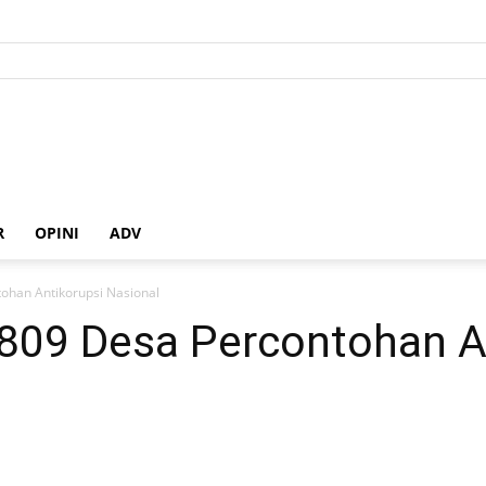
R
OPINI
ADV
ohan Antikorupsi Nasional
7809 Desa Percontohan A