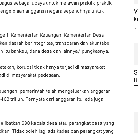
 bagus sebagai upaya untuk melawan praktik-praktik
V
 pengelolaan anggaran negara sepenuhnya untuk
k
Ju
egeri, Kementerian Keuangan, Kementerian Desa
an daerah berintegritas, transparan dan akuntabel
itu bankeu, dana desa dan lainnya,” pungkasnya.
atakan, korupsi tidak hanya terjadi di masyarakat
S
rjadi di masyarakat pedesaan.
R
T
 Keuangan, pemerintah telah mengeluarkan anggaran
Ju
68 triliun. Ternyata dari anggaran itu, ada juga
melibatkan 688 kepala desa atau perangkat desa yang
tikan. Tidak boleh lagi ada kades dan perangkat yang