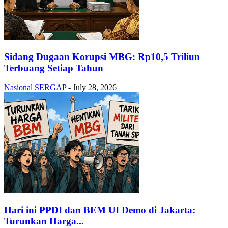
Sidang Dugaan Korupsi MBG: Rp10,5 Triliun
Terbuang Setiap Tahun
Nasional
SERGAP
-
July 28, 2026
Hari ini PPDI dan BEM UI Demo di Jakarta:
Turunkan Harga...