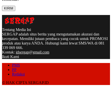
Tentang Media Ini
SERGAP adalah situs berita yang mengutamakan akurasi dan
kecepatan. Memiliki jutaan pembaca yang cocok untuk PROMOSI
produk atau karya ANDA. Hubungi kami lewat SMS/WA di 081
339 069 666.
Kontak:
idsergap@gmail.com
Ikuti Kami
PMS
PP
Redaksi
© HAK CIPTA SERGAP.ID