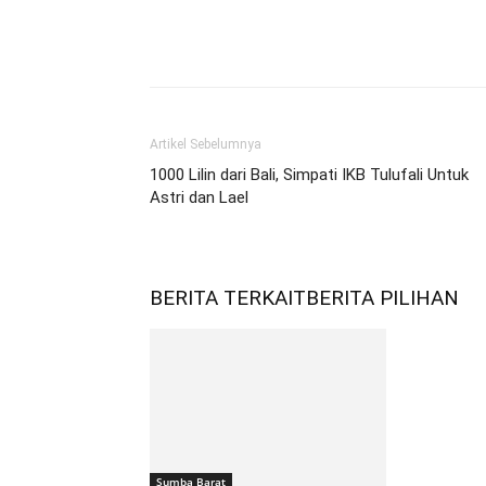
Bagikan
Artikel Sebelumnya
1000 Lilin dari Bali, Simpati IKB Tulufali Untuk
Astri dan Lael
BERITA TERKAIT
BERITA PILIHAN
Sumba Barat