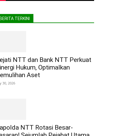
BERITA TERKINI
ejati NTT dan Bank NTT Perkuat
inergi Hukum, Optimalkan
emulihan Aset
ly 30, 2026
apolda NTT Rotasi Besar-
esaran! Sejumlah Pejabat Utama