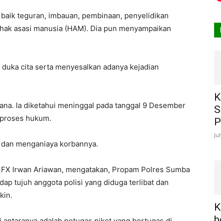
 baik teguran, imbauan, pembinaan, penyelidikan
 hak asasi manusia (HAM). Dia pun menyampaikan
 duka cita serta menyesalkan adanya kejadian
K
tana. Ia diketahui meninggal pada tanggal 9 Desember
S
i proses hukum.
P
Ju
k dan menganiaya korbannya.
 FX Irwan Ariawan, mengatakan, Propam Polres Sumba
p tujuh anggota polisi yang diduga terlibat dan
kin.
K
b
 di antaranya adalah petugas piket yang bertugas di