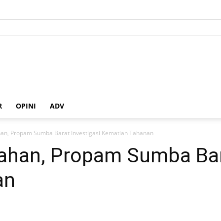
R
OPINI
ADV
han, Propam Sumba Barat Investigasi Kematian Tahanan
tahan, Propam Sumba Bar
an