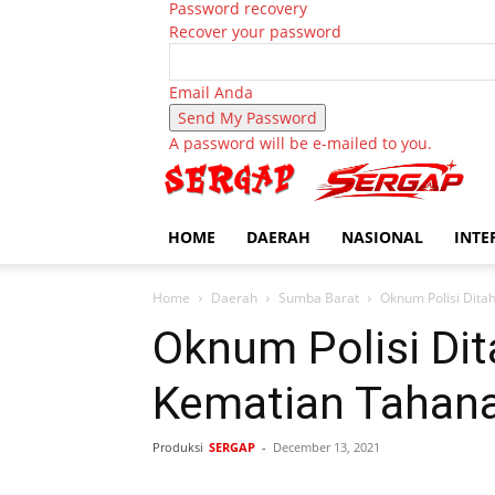
Password recovery
Recover your password
Email Anda
A password will be e-mailed to you.
HOME
DAERAH
NASIONAL
INTE
Home
Daerah
Sumba Barat
Oknum Polisi Dita
Oknum Polisi Di
Kematian Tahan
Produksi
SERGAP
-
December 13, 2021