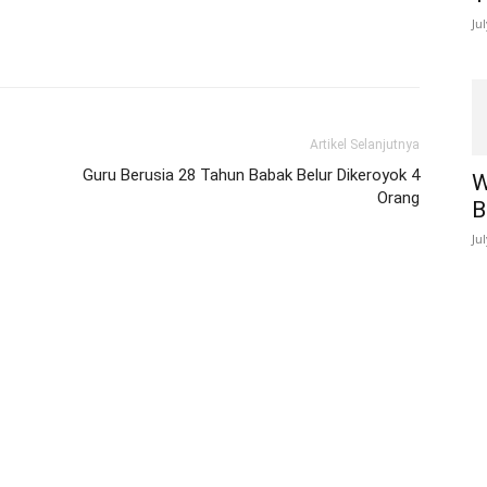
Ju
Artikel Selanjutnya
Guru Berusia 28 Tahun Babak Belur Dikeroyok 4
W
Orang
B
Ju