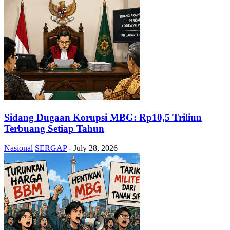
Sidang Dugaan Korupsi MBG: Rp10,5 Triliun
Terbuang Setiap Tahun
Nasional
SERGAP
-
July 28, 2026