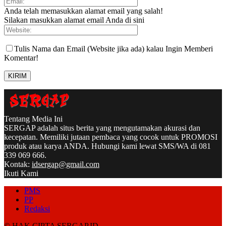
Anda telah memasukkan alamat email yang salah!
Silakan masukkan alamat email Anda di sini
Tulis Nama dan Email (Website jika ada) kalau Ingin Memberi
Komentar!
Tentang Media Ini
SERGAP adalah situs berita yang mengutamakan akurasi dan
kecepatan. Memiliki jutaan pembaca yang cocok untuk PROMOSI
produk atau karya ANDA. Hubungi kami lewat SMS/WA di 081
339 069 666.
Kontak:
idsergap@gmail.com
Ikuti Kami
PMS
PP
Redaksi
© HAK CIPTA SERGAP.ID