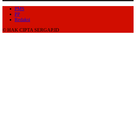
PMS
PP
Redaksi
© HAK CIPTA SERGAP.ID