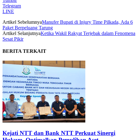
Tumblr
Telegram
LINE
Artikel Sebelumnya
Manufer Bupati di Injury Time Pilkada, Ada 6
Paket Berpeluang Tarung
Artikel Selanjutnya
Ketika Wakil Rakyat Terjebak dalam Fenomena
Sesat Pikir
BERITA TERKAIT
Kejati NTT dan Bank NTT Perkuat Sinergi
Hukum, Optimalkan Pemulihan Aset