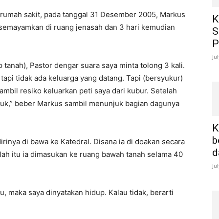
 rumah sakit, pada tanggal 31 Desember 2005, Markus
K
isemayamkan di ruang jenasah dan 3 hari kemudian
S
P
Ju
 tanah), Pastor dengar suara saya minta tolong 3 kali.
 tapi tidak ada keluarga yang datang. Tapi (bersyukur)
ambil resiko keluarkan peti saya dari kubur. Setelah
uk,” beber Markus sambil menunjuk bagian dagunya
K
b
dirinya di bawa ke Katedral. Disana ia di doakan secara
d
lah itu ia dimasukan ke ruang bawah tanah selama 40
Ju
, maka saya dinyatakan hidup. Kalau tidak, berarti