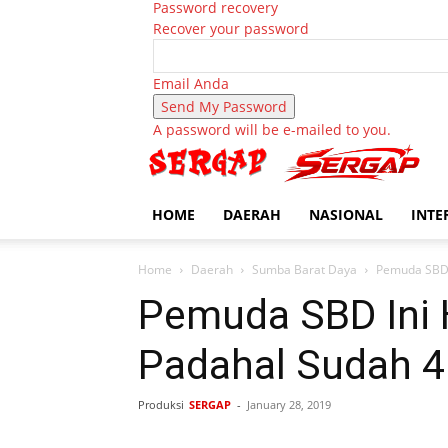
Password recovery
Recover your password
Email Anda
A password will be e-mailed to you.
HOME
DAERAH
NASIONAL
INTE
Home
Daerah
Sumba Barat Daya
Pemuda SBD I
Pemuda SBD Ini 
Padahal Sudah 4
Produksi
SERGAP
-
January 28, 2019