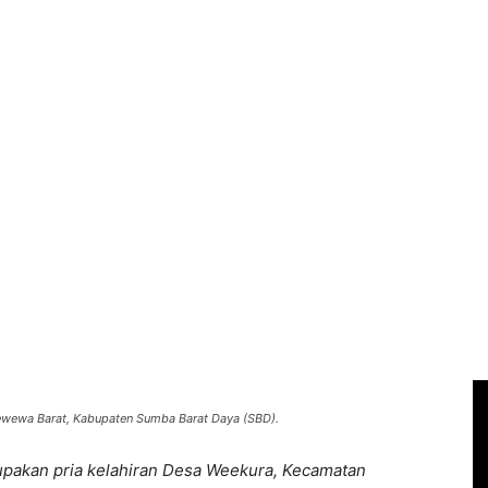
ewewa Barat, Kabupaten Sumba Barat Daya (SBD).
pakan pria kelahiran Desa Weekura, Kecamatan