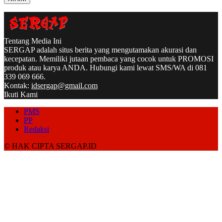
Tentang Media Ini
SERGAP adalah situs berita yang mengutamakan akurasi dan
kecepatan. Memiliki jutaan pembaca yang cocok untuk PROMOSI
produk atau karya ANDA. Hubungi kami lewat SMS/WA di 081
339 069 666.
Kontak:
idsergap@gmail.com
Ikuti Kami
PMS
PP
Redaksi
© HAK CIPTA SERGAP.ID