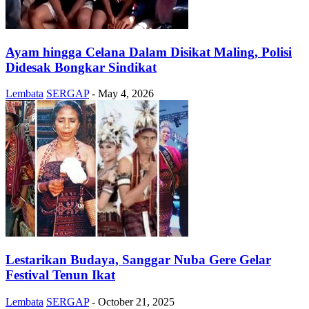
Ayam hingga Celana Dalam Disikat Maling, Polisi
Didesak Bongkar Sindikat
Lembata
SERGAP
-
May 4, 2026
Lestarikan Budaya, Sanggar Nuba Gere Gelar
Festival Tenun Ikat
Lembata
SERGAP
-
October 21, 2025