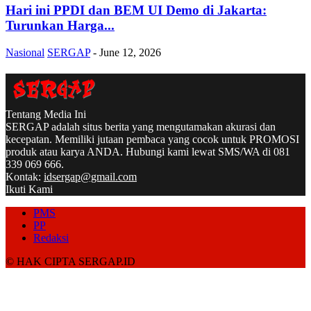
Hari ini PPDI dan BEM UI Demo di Jakarta:
Turunkan Harga...
Nasional
SERGAP
-
June 12, 2026
Tentang Media Ini
SERGAP adalah situs berita yang mengutamakan akurasi dan
kecepatan. Memiliki jutaan pembaca yang cocok untuk PROMOSI
produk atau karya ANDA. Hubungi kami lewat SMS/WA di 081
339 069 666.
Kontak:
idsergap@gmail.com
Ikuti Kami
PMS
PP
Redaksi
© HAK CIPTA SERGAP.ID