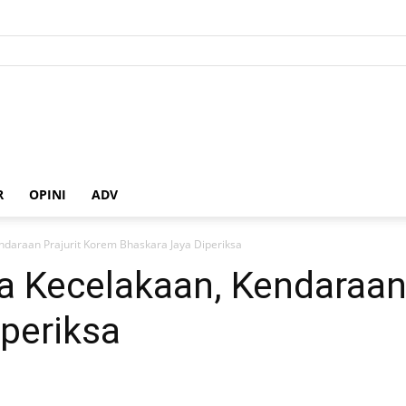
R
OPINI
ADV
ndaraan Prajurit Korem Bhaskara Jaya Diperiksa
a Kecelakaan, Kendaraan
periksa