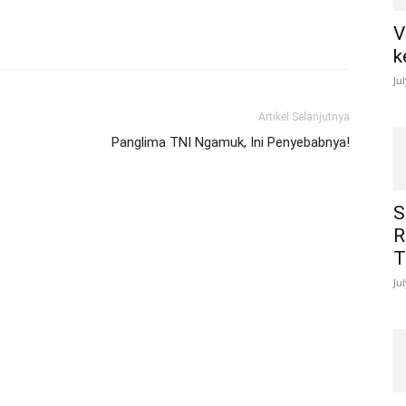
V
k
Ju
Artikel Selanjutnya
Panglima TNI Ngamuk, Ini Penyebabnya!
S
R
T
Ju