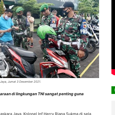
 Jaya, Jumat 3 Desember 2021.
raan di lingkungan TNI sangat penting guna
askara Jaya, Kolonel Inf Herry Riana Sukma di sela