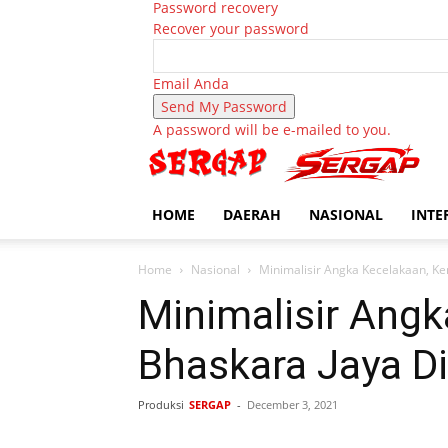
Password recovery
Recover your password
Email Anda
A password will be e-mailed to you.
HOME
DAERAH
NASIONAL
INTE
Home
Nasional
Minimalisir Angka Kecelakaan, Ke
Minimalisir Angk
Bhaskara Jaya Di
Produksi
SERGAP
-
December 3, 2021