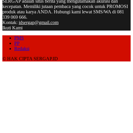
SERGAP adalah situs berita yang mengutamakan akurasi dan
kecepatan. Memiliki jutaan pembaca yang cocok untuk PROMOSI
produk atau karya ANDA. Hubungi kami lewat SMS/WA di 081
339 069 666.
Kontak:
idsergap@gmail.com
Ikuti Kami
PMS
PP
Redaksi
© HAK CIPTA SERGAP.ID