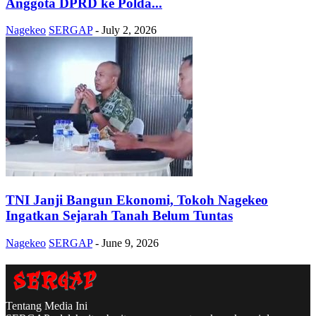
Anggota DPRD ke Polda...
Nagekeo
SERGAP
-
July 2, 2026
TNI Janji Bangun Ekonomi, Tokoh Nagekeo
Ingatkan Sejarah Tanah Belum Tuntas
Nagekeo
SERGAP
-
June 9, 2026
Tentang Media Ini