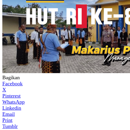
Bagikan
Facebook
X
Pinterest
WhatsApp
Linkedin
Email
Print
Tumblr