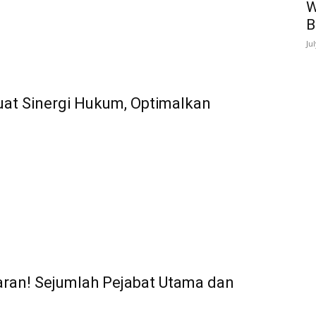
W
B
Ju
at Sinergi Hukum, Optimalkan
aran! Sejumlah Pejabat Utama dan