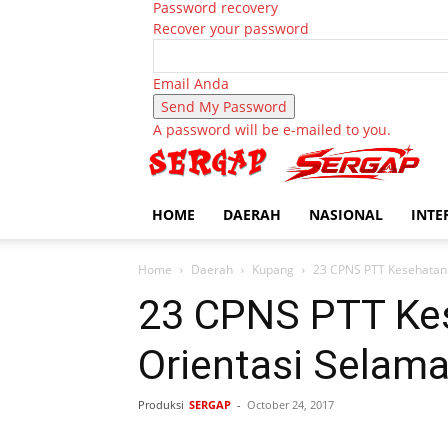
Password recovery
Recover your password
Email Anda
A password will be e-mailed to you.
HOME
DAERAH
NASIONAL
INTE
Home
Daerah
Kupang
23 CPNS PTT Kesehatan d
23 CPNS PTT Kes
Orientasi Selama
Produksi
SERGAP
-
October 24, 2017