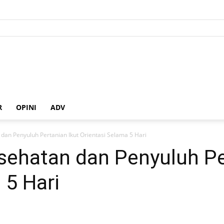
R
OPINI
ADV
an Penyuluh Pertanian Ikut Orientasi Selama 5 Hari
ehatan dan Penyuluh Per
 5 Hari