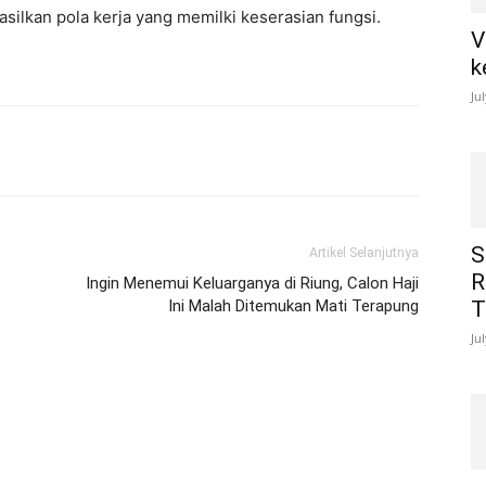
ilkan pola kerja yang memilki keserasian fungsi.
V
k
Ju
S
Artikel Selanjutnya
R
Ingin Menemui Keluarganya di Riung, Calon Haji
Ini Malah Ditemukan Mati Terapung
T
Ju