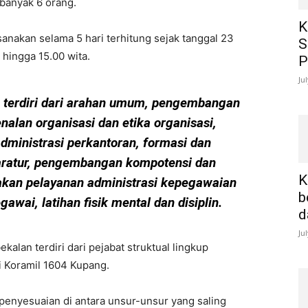
ebanyak 6 orang.
K
sanakan selama 5 hari terhitung sejak tanggal 23
S
 hingga 15.00 wita.
P
Ju
n terdiri dari arahan umum, pengembangan
alan organisasi dan etika organisasi,
ministrasi perkantoran, formasi dan
aratur, pengembangan kompotensi dan
K
ijakan pelayanan administrasi kepegawaian
b
awai, latihan fisik mental dan disiplin.
d
Ju
kalan terdiri dari pejabat struktual lingkup
i Koramil 1604 Kupang.
 penyesuaian di antara unsur-unsur yang saling