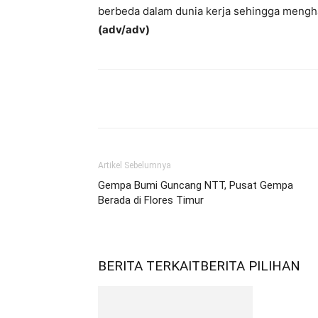
berbeda dalam dunia kerja sehingga menghas
(adv/adv)
Bagikan
Artikel Sebelumnya
Gempa Bumi Guncang NTT, Pusat Gempa
Berada di Flores Timur
BERITA TERKAIT
BERITA PILIHAN