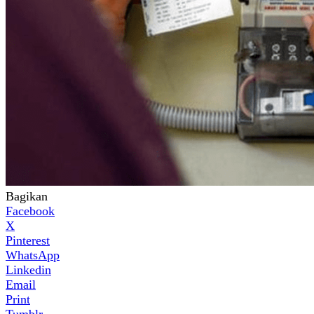
Bagikan
Facebook
X
Pinterest
WhatsApp
Linkedin
Email
Print
Tumblr