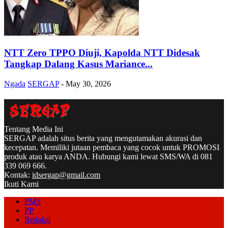
NTT Zero TPPO Diuji, Kapolda NTT Didesak
Tangkap Dalang Kasus Mariance...
Ngada
SERGAP
-
May 30, 2026
Tentang Media Ini
SERGAP adalah situs berita yang mengutamakan akurasi dan
kecepatan. Memiliki jutaan pembaca yang cocok untuk PROMOSI
produk atau karya ANDA. Hubungi kami lewat SMS/WA di 081
339 069 666.
Kontak:
idsergap@gmail.com
Ikuti Kami
PMS
PP
Redaksi